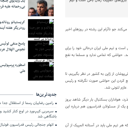
بازی‌های المپیک زمان باقی است و تیم
یک ویدیوی جنجال
بی‌رحمانه علیه فر
کریستیانو رونالدو
رودریگز هفته آیند
می‌کند جو ناآرام این رشته در روزهای اخیر
پاسخ منفی لوئیس د
ی است و تیم ملی ایران درحالی خود را برای
نجومی الهلال عرب
د. حواشی که تمامی ندارد و مسلما به نفع
اسطوره پرسپولیس
ملی
‌پوشان از ژاپن به کشور در نظر بگیریم، تا
ع کردن این حواشی صورت نگرفته و رئیس
عازم لتونی شد.
جدیدترین‌ها
رد، هواداران بسکتبال بار دیگر شاهد بروز
رامین رضاییان رسما از استقلال جدا 
چ یک از مسئولان فدراسیون هم درباره این
سرمربی کیپ‌ورد در اوج کنار کشید و 
باشگاهی شد
اتهام جنجالی رئیس فدراسیون فوتبال 
هر تیم ملی باید در آستانه المپیک از آن