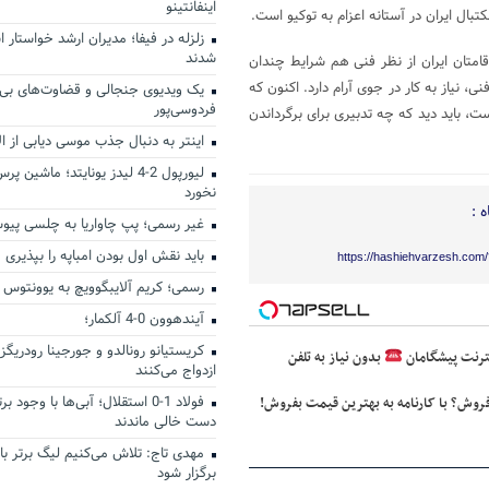
اینفانتینو
تبال ایران در آستانه اعزام به توکیو است.
زلزله در فیفا؛ مدیران ارشد خواستار اس
شدند
دقامتان ایران از نظر فنی هم شرایط چندان
، نیاز به کار در جوی آرام دارد. اکنون که
یک ویدیوی جنجالی و قضاوت‌های بی‌ر
فردوسی‌پور
،‌ باید دید که چه تدبیری برای برگرداندن
اینتر به دنبال جذب موسی دیابی از ال
لیورپول 2-4 لیدز یونایتد؛ ماشین
نخورد
 :
غیر رسمی؛ پپ چاواریا به چلسی پی
باید نقش اول بودن امباپه را بپذیری
https://hashiehvarzesh.com
رسمی؛ کریم آلایبگوویچ به یوونتوس
آیندهوون 0-4 آلکمار؛
کریستیانو رونالدو و جورجینا رودریگز
بدون نیاز به تلفن
ازدواج می‌کنند
فولاد 1-0 استقلال؛ آبی‌ها با وجود
فروش؟ با کارنامه به بهترین قیمت بفروش!
دست خالی ماندند
مهدی تاج: تلاش می‌کنیم لیگ برتر با
برگزار شود