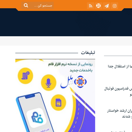
تبلیغات
 از استقلال جدا
س فدراسیون فوتبال
و
ران ارشد خواستار
و شدند