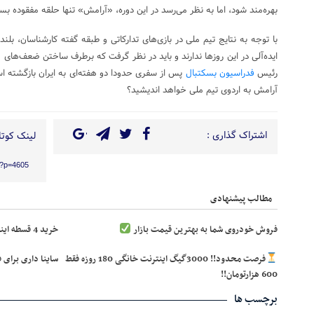
بهره‌مند شود، اما به نظر می‌رسد در این دوره، «آرامش» تنها حلقه مفقوده بسک
با توجه به نتایج تیم ملی در بازی‌های تدارکاتی و طبقه گفته کارشناسان، بلن
ایده‌آلی در این روزها ندارند و باید در نظر گرفت که برطرف ساختن ضعف‌های فنی
رئیس
فدراسیون بسکتبال
پس از سفری حدودا دو هفته‌ای به ایران بازگشته است
آرامش به اردوی تیم ملی خواهد اندیشید؟
اشتراک گذاری :
لینک کوتاه
/?p=4605
مطالب پیشنهادی
فروش خودروی شما به بهترین قیمت بازار
خرید 4 قسطه اینترنت پیشگامان
فرصت محدود!! 3000گیگ اینترنت خانگی 180 روزه فقط
ساینا داری برای 
600 هزارتومان!!
برچسب ها