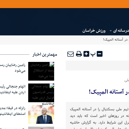
رسانه ای
ورزش خراسان
در آستانه المپیک!
پ
مهمترین اخبار
رامین رضاییان رسما
می‌شود
لی
اتهام جنجالی رئی
 آستانه المپیک!
اردن علیه اینفانتین
زلزله در فیفا؛ مدی
یم ملی بسکتبال را در آستانه المپیک
استعفای اینفانتین
ته در روزهای اخیر است که باید دید
ترل این شرایط دارد. به گزارش حاشیه