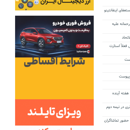
تعفای اینفانتینو
حمانه علیه
اتحاد
 پرس فعلاً استارت
وست
 پیوست
 هفته آینده
 برتری در نیمه دوم
 حضور تماشاگران