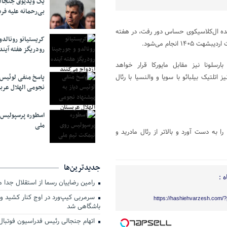
یک ویدیوی جنجال
بی‌رحمانه علیه فر
شده ال‌کلاسیکوی حساس دور رفت، در هفته
کریستیانو رونالدو
رودریگز هفته آیند
سلونا نیز مقابل مایورکا قرار خواهد
اتلتیک بیلبائو با سویا و والنسیا با رئال
پاسخ منفی لوئیس د
نجومی الهلال عرب
اسطوره پرسپولیس
ملی
 به دست آورد و بالاتر از رئال مادرید و
جدیدترین‌ها
 :
رامین رضاییان رسما از استقلال جدا 
سرمربی کیپ‌ورد در اوج کنار کشید و 
https://hashiehvarzesh.com/
باشگاهی شد
اتهام جنجالی رئیس فدراسیون فوتبال 