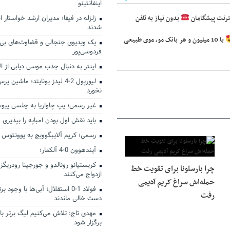
اینفانتینو
بدون نیاز به تلفن
زلزله در فیفا؛ مدیران ارشد خواستار اس
شدند
با 10 میلیون و هر بانک مو، موی طبیعی
یک ویدیوی جنجالی و قضاوت‌های بی‌ر
فردوسی‌پور
اینتر به دنبال جذب موسی دیابی از ال
لیورپول 2-4 لیدز یونایتد؛ ماشین
نخورد
غیر رسمی؛ پپ چاواریا به چلسی پی
باید نقش اول بودن امباپه را بپذیری
رسمی؛ کریم آلایبگوویچ به یوونتوس
آیندهوون 0-4 آلکمار؛
کریستیانو رونالدو و جورجینا رودریگز
چرا بارسلونا برای تقویت خط
ازدواج می‌کنند
حمله‌اش سراغ کریم آدیمی
فولاد 1-0 استقلال؛ آبی‌ها با وجود
رفت
دست خالی ماندند
مهدی تاج: تلاش می‌کنیم لیگ برتر با
برگزار شود