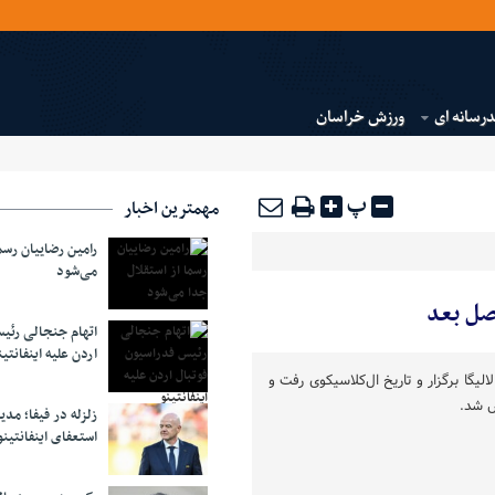
رسانه ای
ورزش خراسان
پ
مهمترین اخبار
رامین رضاییان رسما
می‌شود
صل بعد
اتهام جنجالی رئی
اردن علیه اینفانتین
یگا برگزار و تاریخ ال‌کلاسیکوی رفت و
زلزله در فیفا؛ مدی
استعفای اینفانتین