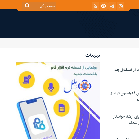
تبلیغات
 از استقلال جدا
س فدراسیون فوتبال
و
ران ارشد خواستار
و شدند