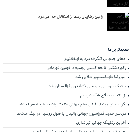
رامین رضاییان رسما از استقلال جدا می‌شود
جدیدترین‌ها
ادعای جنجالی تلگراف درباره اینفانتینو
رکوردشکنی نابغه کشتی روسیه با نهمین قهرمانی
امیررضا طهماسب‌پور طلایی شد
تاجیک سرمربی تیم ملی تکواندوی قزاقستان شد
از انتخاب صلاح شگفت‌زده‌ام
اگر اسپانیا میزبان فینال جام جهانی ۲۰۳۰ نباشد، باید انصراف دهد
دردسر جدید فدراسیون جهانی والیبال با قبول روسیه در لیگ ملت‌ها
آخرین رنکینگ جهانی تیراندازی
اعزام تیم ملی تیراندازی به پکن برای اردوی مشترک با چین