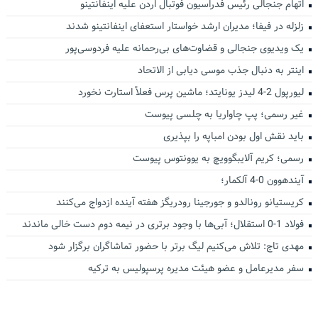
اتهام جنجالی رئیس فدراسیون فوتبال اردن علیه اینفانتینو
زلزله در فیفا؛ مدیران ارشد خواستار استعفای اینفانتینو شدند
یک ویدیوی جنجالی و قضاوت‌های بی‌رحمانه علیه فردوسی‌پور
اینتر به دنبال جذب موسی دیابی از الاتحاد
لیورپول 2-4 لیدز یونایتد؛ ماشین پرس فعلاً استارت نخورد
غیر رسمی؛ پپ چاواریا به چلسی پیوست
باید نقش اول بودن امباپه را بپذیری
رسمی؛ کریم آلایبگوویچ به یوونتوس پیوست
آیندهوون 0-4 آلکمار؛
کریستیانو رونالدو و جورجینا رودریگز هفته آینده ازدواج می‌کنند
فولاد 1-0 استقلال؛ آبی‌ها با وجود برتری در نیمه دوم دست خالی ماندند
مهدی تاج: تلاش می‌کنیم لیگ برتر با حضور تماشاگران برگزار شود
سفر مدیرعامل و عضو هیئت مدیره پرسپولیس به ترکیه