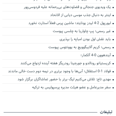
یک ویدیوی جنجالی و قضاوت‌های بی‌رحمانه علیه فردوسی‌پور
اینتر به دنبال جذب موسی دیابی از الاتحاد
لیورپول 2-4 لیدز یونایتد؛ ماشین پرس فعلاً استارت نخورد
غیر رسمی؛ پپ چاواریا به چلسی پیوست
باید نقش اول بودن امباپه را بپذیری
رسمی؛ کریم آلایبگوویچ به یوونتوس پیوست
آیندهوون 0-4 آلکمار؛
کریستیانو رونالدو و جورجینا رودریگز هفته آینده ازدواج می‌کنند
فولاد 1-0 استقلال؛ آبی‌ها با وجود برتری در نیمه دوم دست خالی ماندند
مهدی تاج: تلاش می‌کنیم لیگ برتر با حضور تماشاگران برگزار شود
سفر مدیرعامل و عضو هیئت مدیره پرسپولیس به ترکیه
تبلیغات