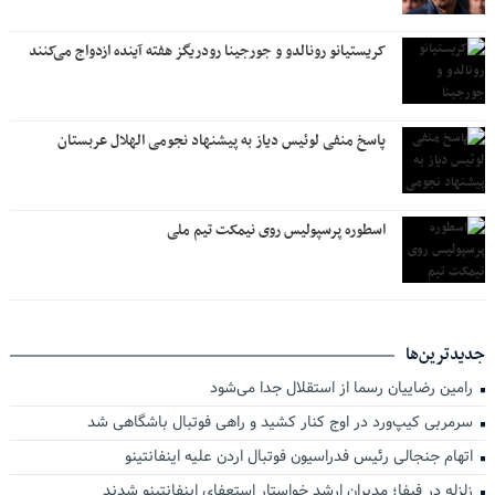
کریستیانو رونالدو و جورجینا رودریگز هفته آینده ازدواج می‌کنند
پاسخ منفی لوئیس دیاز به پیشنهاد نجومی الهلال عربستان
اسطوره پرسپولیس روی نیمکت تیم ملی
جدیدترین‌ها
رامین رضاییان رسما از استقلال جدا می‌شود
سرمربی کیپ‌ورد در اوج کنار کشید و راهی فوتبال باشگاهی شد
اتهام جنجالی رئیس فدراسیون فوتبال اردن علیه اینفانتینو
زلزله در فیفا؛ مدیران ارشد خواستار استعفای اینفانتینو شدند