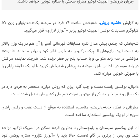
جریان بازی‌های المپیک توکیو مبارزه سختی با ستاره کوبایی خواهد داشت.
به گزارش
حاشیه ورزش
، شه‌بخش ساعت ۱۴ فردا در مرحله یک‌هشتم‌نهایی وزن ۵۷
کیلوگرم مسابقات بوکس المپیک توکیو برابر «آلوارز لازارو» قرار می‌گیرد.
شه‌بخش که چندی پیش مدال نقره مسابقات قهرمانی آسیا را آن هم در یک وزن بالاتر
به دست آورد، بازی‌های المپیک توکیو را به خوبی آغاز کرد و برابر «محمد هاموت»
مراکشی در سه راند متوالی و با حساب پنج بر صفر برنده شد. هرچند نماینده مراکش
در راند سوم در اقدامی ناجوانمردانه به پیشانی شه‌بخش کوبید تا او یک دقیقه پایانی را
با صورتی خونین مبارزه کند.
دانیال، بوکسور راست دست و چپ گارد ایران که روش مبارزه منحصر به فردی دارد در
یک سال و نیم اخیر به یکی از بهترین نفرات تیم ملی کشورمان تبدیل شده است.
مبارزاتی با تفکر، جابه‌جایی‌های مناسب، استفاده به موقع از دست عقب و رقص پاهای
سریع از او یک بوکسور استاندارد ساخته است.
اما این بوکسور سیستان و بلوچستانی با بدترین قرعه ممکن در المپیک توکیو مواجه
شد. وی پس از برتری در گام نخست حالا باید با «آلوارز لازارو» ستاره بوکس کوبا